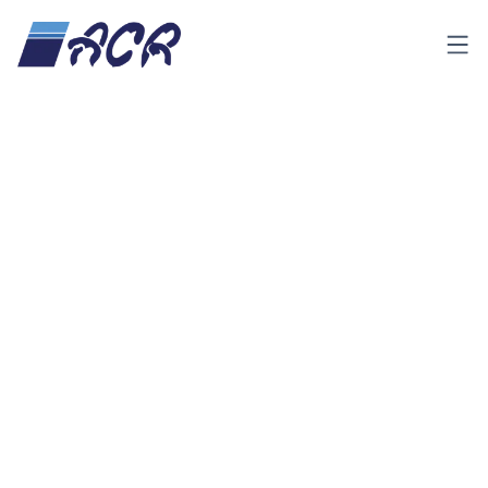
Menu
Produk &
refrigeration-
Condensing
Home
Layanan
system
Unit
Kategori
Semua
(
21
)
Insulated Panel
Insulated Door
(2)
Cold Room
(3)
Clean Room
PVC Strip Curtain
(4)
Swing Door PVC