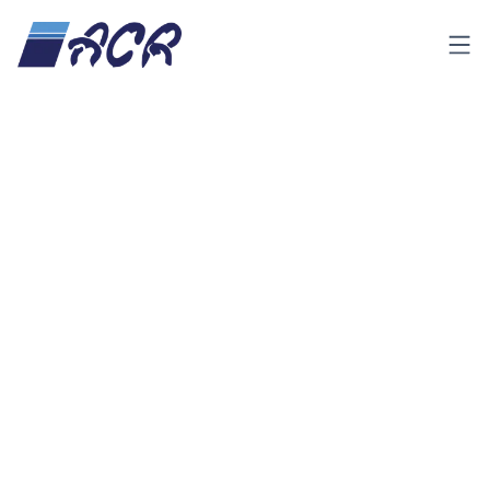
Menu
Penawaran
Beritahu kami apa yang
Anda butuhkan
Isi formulir di bawah ini dan kami akan segera
menghubungi Anda