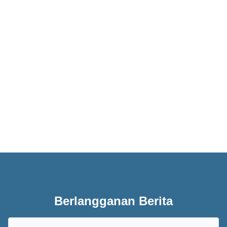
Seret dan lepaskan atau klik untuk mengunggah
Berlangganan Berita