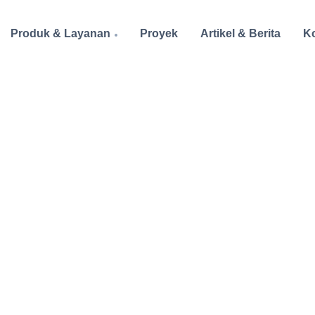
Produk & Layanan
Proyek
Artikel & Berita
K
t Cooler Evaporator
Unit Cooler Evapo
Dengan beragam merk yang tersedia, A
kapasitas, fitur, dan spesifikasi yang berbe
Ta
Da