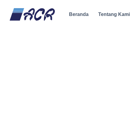
Beranda
Tentang Kami
Home
Produk & Layanan
refrigeration-system
Uni
Kategori
Semua
(
21
)
Insulated Panel
Insulated Door
(2)
Cold Room
(3)
Clean Room
PVC Strip Curtain
(4)
Swing Door PVC
Cold Room Equipment