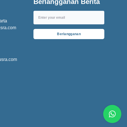
Berlangganan Berita
arta
usra.com
Berlangganan
usra.com
Whats